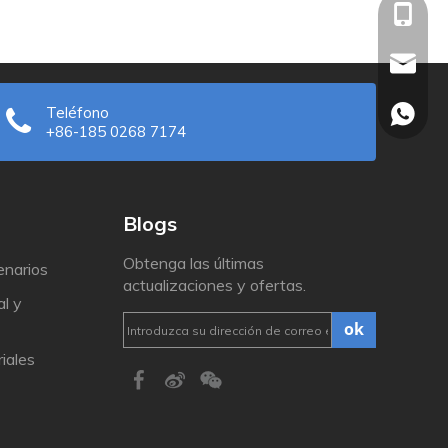
+86-185
sales01
Teléfono
Emily: 
+86-185 0268 7174
Sofía: 
Blogs
Obtenga las últimas
enarios
actualizaciones y ofertas.
l y
ok
iales