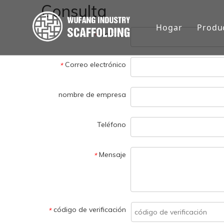
Consulta
Hogar
Produ
Nombre
*
An
Correo electrónico
*
An
nombre de empresa
An
Teléfono
Tu
Pu
Mensaje
*
Ta
Es
código de verificación
*