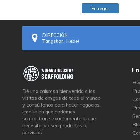
Ac
Entregar
En
DIRECCIÓN
Tangshan, Hebei
Enlac
Ho
Pr
Dé una calurosa bienvenida a las
visitas de amigos de todo el mundo
Con
y consúltenos para hacer negocios,
Pr
¡confíe en que podemos
Ser
suministrarle exactamente lo que
Blo
necesita, ya sea productos o
servicios!
Co