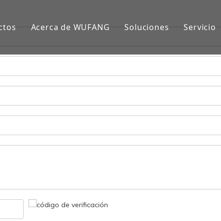
ctos
Acerca de WUFANG
Soluciones
Servicio
damio Ringlock
Control de calidad
Proyectos
damio de marco
Video
Aplicaciones
damio Cuplock
Preguntas más frecuentes
bería y acoplador de andamio
ntal de acero ajustable
blero de paseo de andamios
calera de andamio