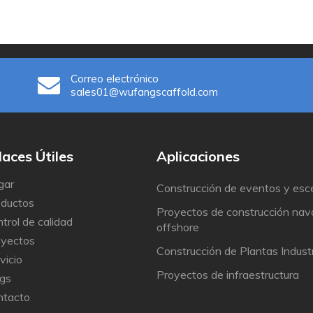
cesorios para andamios
cofrados y Accesorios
Correo electrónico
sales01@wufangscaffold.com
es Útiles
Aplicaciones
gar
Construcción de eventos y esc
oductos
Proyectos de construcción nava
trol de calidad
offshore
oyectos
Construcción de Plantas Industr
vicio
Proyectos de infraestructura
gs
ntacto