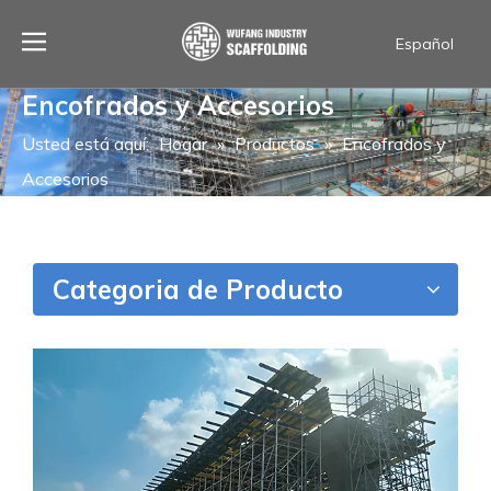
Español
العربية
Encofrados y Accesorios
Français
Português
Usted está aquí:
Hogar
»
Productos
»
Encofrados y
ไทย
Accesorios
English
Categoria de Producto