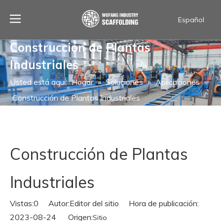
Español
العربية
Construcción de Plantas
Français
Industriales
Português
ไทย
Usted está aquí:
Hogar
»
Soluciones
»
Aplicaciones
»
English
Construcción de Plantas Industriales
Construcción de Plantas
Industriales
Vistas:
0
Autor:Editor del sitio Hora de publicación:
2023-08-24 Origen:
Sitio